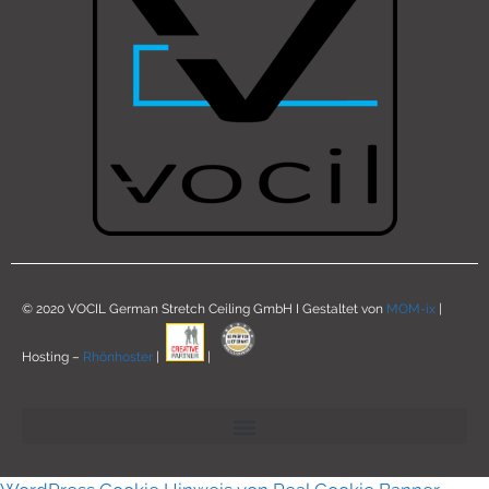
© 2020 VOCIL German Stretch Ceiling GmbH I Gestaltet von
MOM-ix
|
Hosting –
Rhönhoster
|
|