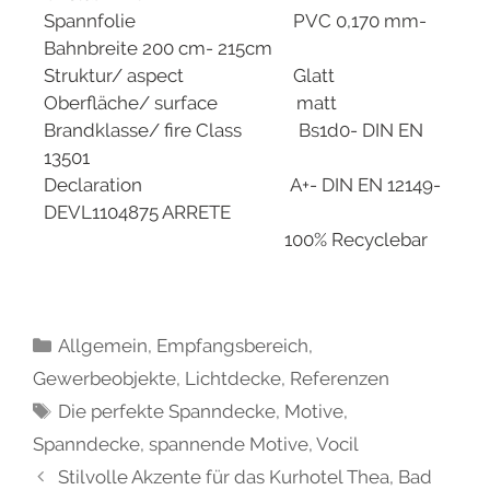
Spannfolie PVC 0,170 mm-
Bahnbreite 200 cm- 215cm
Struktur/ aspect Glatt
Oberfläche/ surface matt
Brandklasse/ fire Class Bs1d0- DIN EN
13501
Declaration A+- DIN EN 12149-
DEVL1104875 ARRETE
100% Recyclebar
Allgemein
,
Empfangsbereich
,
Gewerbeobjekte
,
Lichtdecke
,
Referenzen
Die perfekte Spanndecke
,
Motive
,
Spanndecke
,
spannende Motive
,
Vocil
Stilvolle Akzente für das Kurhotel Thea, Bad