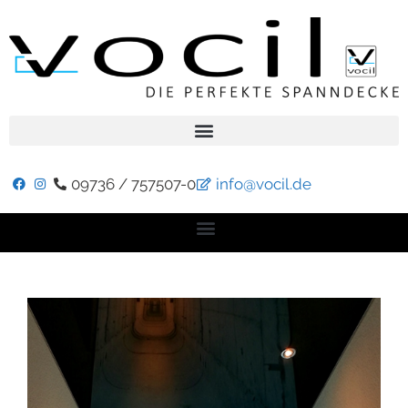
09736 / 757507-0
info@vocil.de