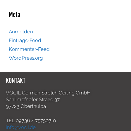
Meta
Anmelden
Eintrags-Feed
Kommentar-Feed
WordPress.org
KONTAKT
VOCIL German Stretch Ceiling GmbH
Schlimpfhofer Straße 37
97723 Oberthulba
TEL
09736 / 757507-0
info@vocil.de