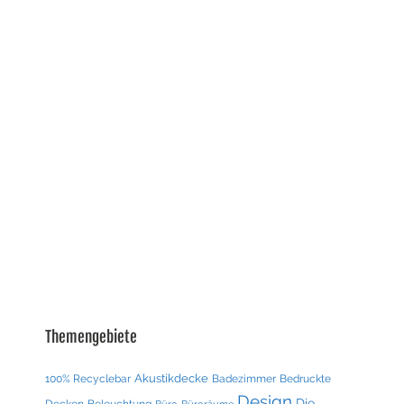
Themengebiete
Akustikdecke
100% Recyclebar
Badezimmer
Bedruckte
Design
Die
Decken
Beleuchtung
Büro
Büroräume