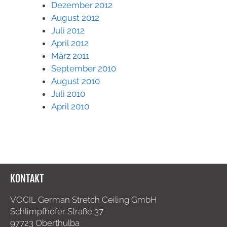
Dezember 2012
August 2012
Juli 2012
April 2012
März 2011
September 2010
August 2010
Juli 2010
April 2010
KONTAKT
VOCIL German Stretch Ceiling GmbH
Schlimpfhofer Straße 37
97723 Oberthulba