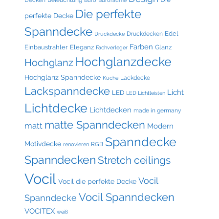
Die perfekte
perfekte Decke
Spanndecke
Edel
Druckdecken
Druckdecke
Farben
Einbaustrahler
Eleganz
Glanz
Fachverleger
Hochglanzdecke
Hochglanz
Hochglanz Spanndecke
Lackdecke
Küche
Lackspanndecke
Licht
LED
LED Lichtleisten
Lichtdecke
Lichtdecken
made in germany
matte Spanndecken
matt
Modern
Spanndecke
Motivdecke
RGB
renovieren
Spanndecken
Stretch ceilings
Vocil
Vocil
Vocil die perfekte Decke
Vocil Spanndecken
Spanndecke
VOCITEX
weiß