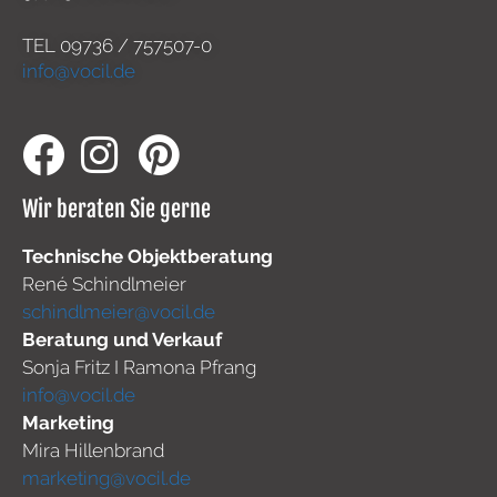
TEL
09736 / 757507-0
info@vocil.de
Wir beraten Sie gerne
Technische Objektberatung
René Schindlmeier
schindlmeier@vocil.de
Beratung und Verkauf
Sonja Fritz I Ramona Pfrang
info@vocil.de
Marketing
Mira Hillenbrand
marketing@vocil.de